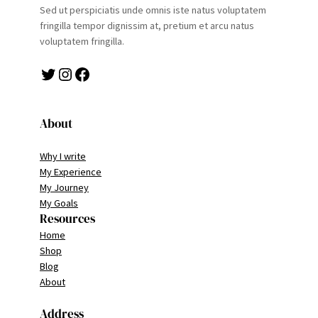
Sed ut perspiciatis unde omnis iste natus voluptatem
fringilla tempor dignissim at, pretium et arcu natus
voluptatem fringilla.
Twitter
Instagram
Facebook
About
Why I write
My Experience
My Journey
My Goals
Resources
Home
Shop
Blog
About
Address